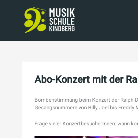
Skip
to
content
Abo-Konzert mit der R
Bombenstimmung beim Konzert der Ralph-Dus
Gesangsnummern von Billy Joel bis Freddy M
Frage vieler KonzertbesucherInnen: wann k