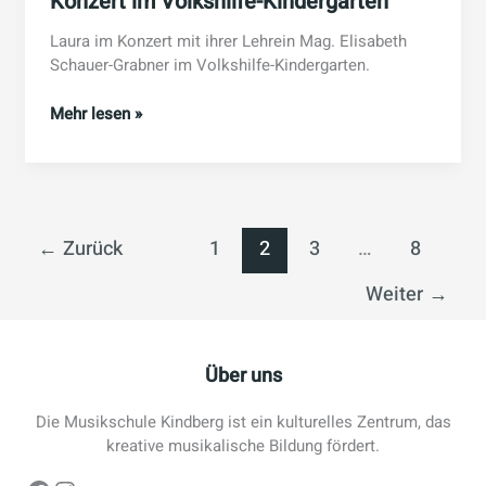
Konzert im Volkshilfe-Kindergarten
Laura im Konzert mit ihrer Lehrein Mag. Elisabeth
Schauer-Grabner im Volkshilfe-Kindergarten.
Konzert
Mehr lesen »
im
Volkshilfe-
Kindergarten
←
Zurück
1
2
3
…
8
Weiter
→
Über uns
Die Musikschule Kindberg ist ein kulturelles Zentrum, das
kreative musikalische Bildung fördert.