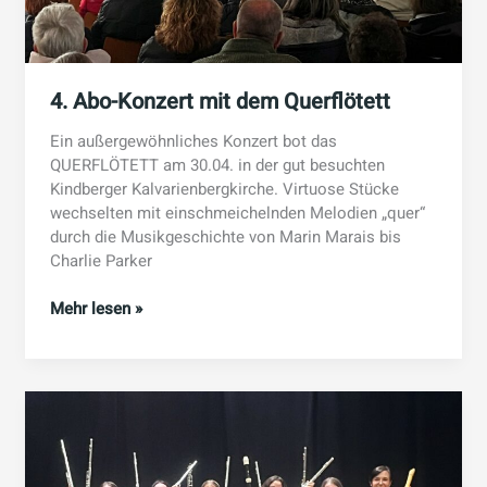
4. Abo-Konzert mit dem Querflötett
Ein außergewöhnliches Konzert bot das
QUERFLÖTETT am 30.04. in der gut besuchten
Kindberger Kalvarienbergkirche. Virtuose Stücke
wechselten mit einschmeichelnden Melodien „quer“
durch die Musikgeschichte von Marin Marais bis
Charlie Parker
4.
Mehr lesen »
Abo-
Konzert
mit
dem
Querflötett