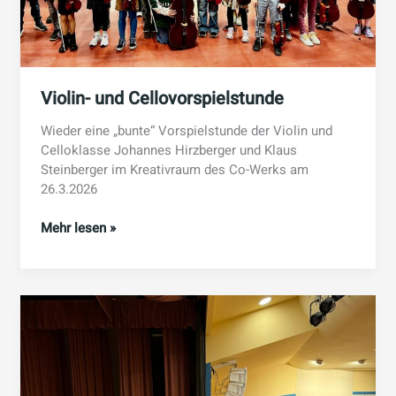
Violin- und Cellovorspielstunde
Wieder eine „bunte“ Vorspielstunde der Violin und
Celloklasse Johannes Hirzberger und Klaus
Steinberger im Kreativraum des Co-Werks am
26.3.2026
Violin-
Mehr lesen »
und
Cellovorspielstunde