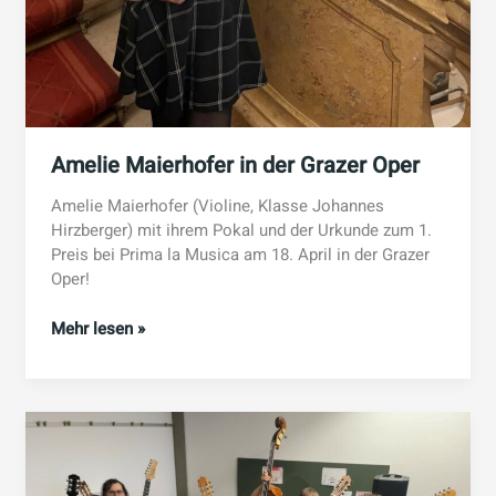
Amelie Maierhofer in der Grazer Oper
Amelie Maierhofer (Violine, Klasse Johannes
Hirzberger) mit ihrem Pokal und der Urkunde zum 1.
Preis bei Prima la Musica am 18. April in der Grazer
Oper!
Amelie
Mehr lesen »
Maierhofer
in
der
Grazer
Oper