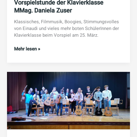
Vorspielstunde der Klavierklasse
MMag. Daniela Zuser
Klassisches, Filmmusik, Boogies, Stimmungsvolles
von Einaudi und vieles mehr boten SchülerInnen der
Klavierklasse beim Vorspiel am 25. März.
Vorspielstunde
Mehr lesen »
der
Klavierklasse
MMag.
Daniela
Zuser