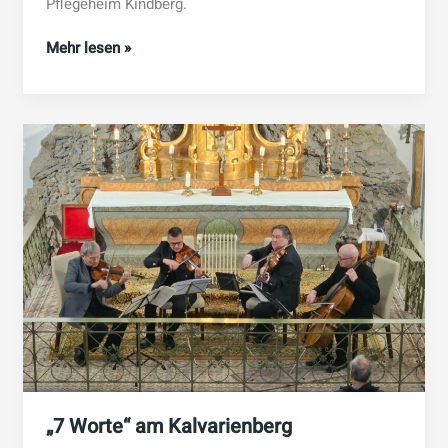
Pflegeheim Kindberg.
Celloquartett
Mehr lesen »
im
Pensionistenheim
„7 Worte“ am Kalvarienberg