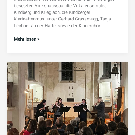
besetzten Volkshaussaal die Vokalensembles
Kindberg und Krieglach, die Kindberger
Klarinettenmusi unter Gerhard Grassmugg, Tanja
Lechner an der Harfe, sowie der Kinderchor
„Griaß
Mehr lesen »
enk“
mit
Sang
und
Klang