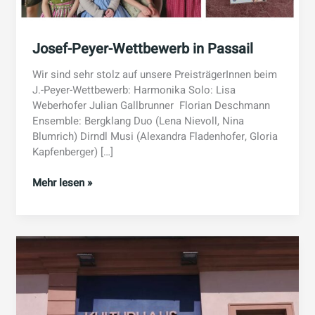
Josef-Peyer-Wettbewerb in Passail
Wir sind sehr stolz auf unsere PreisträgerInnen beim
J.-Peyer-Wettbewerb: Harmonika Solo: Lisa
Weberhofer Julian Gallbrunner Florian Deschmann
Ensemble: Bergklang Duo (Lena Nievoll, Nina
Blumrich) Dirndl Musi (Alexandra Fladenhofer, Gloria
Kapfenberger) […]
Josef-
Mehr lesen »
Peyer-
Wettbewerb
in
Passail