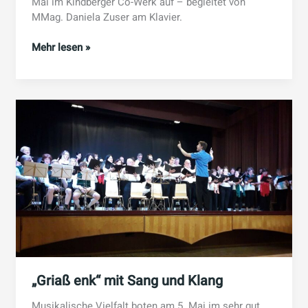
Mai im Kindberger Co-Werk auf – begleitet von
MMag. Daniela Zuser am Klavier.
Hornklasse
Mehr lesen »
Mag.
Michael
Hofbauer
„in
concert“
„Griaß enk“ mit Sang und Klang
Musikalische Vielfalt boten am 5. Mai im sehr gut