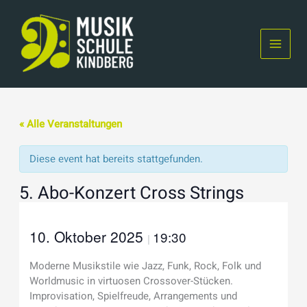
Skip
to
content
« Alle Veranstaltungen
Diese event hat bereits stattgefunden.
5. Abo-Konzert Cross Strings
10. Oktober 2025
19:30
|
Moderne Musikstile wie Jazz, Funk, Rock, Folk und
Worldmusic in virtuosen Crossover-Stücken.
Improvisation, Spielfreude, Arrangements und