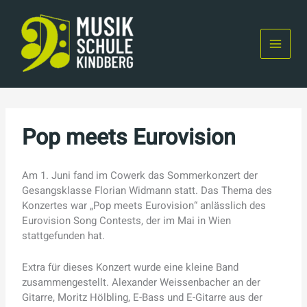
Skip
to
content
Pop meets Eurovision
Am 1. Juni fand im Cowerk das Sommerkonzert der
Gesangsklasse Florian Widmann statt. Das Thema des
Konzertes war „Pop meets Eurovision“ anlässlich des
Eurovision Song Contests, der im Mai in Wien
stattgefunden hat.
Extra für dieses Konzert wurde eine kleine Band
zusammengestellt. Alexander Weissenbacher an der
Gitarre, Moritz Hölbling, E-Bass und E-Gitarre aus der