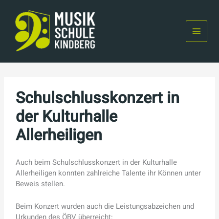
Skip
to
content
Schulschlusskonzert in
der Kulturhalle
Allerheiligen
Auch beim Schulschlusskonzert in der Kulturhalle
Allerheiligen konnten zahlreiche Talente ihr Können unter
Beweis stellen.
Beim Konzert wurden auch die Leistungsabzeichen und
Urkunden des ÖBV überreicht: