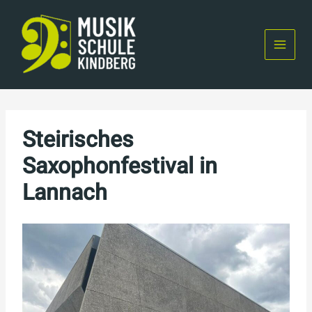
Skip
to
content
Steirisches
Saxophonfestival in
Lannach